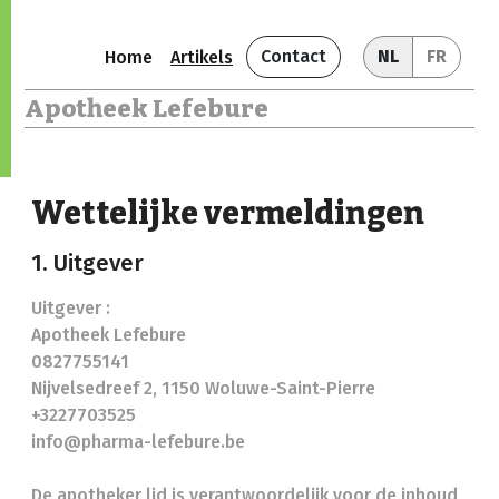
Contact
NL
FR
Home
Artikels
Apotheek Lefebure
Wettelijke vermeldingen
1. Uitgever
Uitgever :
Apotheek Lefebure
0827755141
Nijvelsedreef 2, 1150 Woluwe-Saint-Pierre
+3227703525
info@pharma-lefebure.be
De apotheker lid is verantwoordelijk voor de inhoud