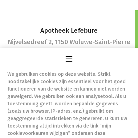
Apotheek Lefebure
Nijvelsedreef 2,
1150 Woluwe-Saint-Pierre
We gebruiken cookies op deze website. Strikt
info@pharma-lefebure.be
- Ondernemingsnummer
noodzakelijke cookies zijn essentieel voor het goed
(BTW nr.) (BE)0827755141
functioneren van de website en kunnen niet worden
Beroepstitel:
Apotheker werkzaam in België
geweigerd. We gebruiken ook een analysetool. Als u
toestemming geeft, worden bepaalde gegevens
Beroepsvereniging:
Algemene Pharmaceutische
Bond
autorisatienummer FAGG 214210
(zoals uw browser, IP-adres, enz.) gebruikt om
Valt onder toezicht van de Orde der Apothekers,
geaggregeerde statistieken te genereren. U kunt uw
02/537.42.67, Henri Jasparlaan 94 1060 Brussel
toestemming altijd intrekken via de link “mijn
Deontologie:
Code van de farmaceutische plichtenleer
cookievoorkeuren wijzigen” onderaan deze
Tarieven terugbetaalde zorg