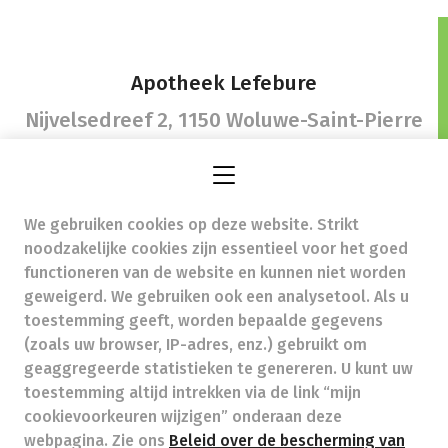
Apotheek Lefebure
Nijvelsedreef 2,
1150 Woluwe-Saint-Pierre
We gebruiken cookies op deze website. Strikt
info@pharma-lefebure.be
- Ondernemingsnummer
noodzakelijke cookies zijn essentieel voor het goed
(BTW nr.) (BE)0827755141
functioneren van de website en kunnen niet worden
Beroepstitel:
Apotheker werkzaam in België
geweigerd. We gebruiken ook een analysetool. Als u
toestemming geeft, worden bepaalde gegevens
Beroepsvereniging:
Algemene Pharmaceutische
Bond
autorisatienummer FAGG 214210
(zoals uw browser, IP-adres, enz.) gebruikt om
Valt onder toezicht van de Orde der Apothekers,
geaggregeerde statistieken te genereren. U kunt uw
02/537.42.67, Henri Jasparlaan 94 1060 Brussel
toestemming altijd intrekken via de link “mijn
Deontologie:
Code van de farmaceutische plichtenleer
cookievoorkeuren wijzigen” onderaan deze
Tarieven terugbetaalde zorg
webpagina. Zie ons
Beleid over de bescherming van