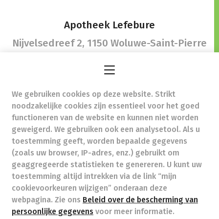
Apotheek Lefebure
Nijvelsedreef 2,
1150 Woluwe-Saint-Pierre
We gebruiken cookies op deze website. Strikt
info@pharma-lefebure.be
- Ondernemingsnummer
noodzakelijke cookies zijn essentieel voor het goed
(BTW nr.) (BE)0827755141
functioneren van de website en kunnen niet worden
Beroepstitel:
Apotheker werkzaam in België
geweigerd. We gebruiken ook een analysetool. Als u
toestemming geeft, worden bepaalde gegevens
Beroepsvereniging:
Algemene Pharmaceutische
Bond
autorisatienummer FAGG 214210
(zoals uw browser, IP-adres, enz.) gebruikt om
Valt onder toezicht van de Orde der Apothekers,
geaggregeerde statistieken te genereren. U kunt uw
02/537.42.67, Henri Jasparlaan 94 1060 Brussel
toestemming altijd intrekken via de link “mijn
Deontologie:
Code van de farmaceutische plichtenleer
cookievoorkeuren wijzigen” onderaan deze
Tarieven terugbetaalde zorg
webpagina. Zie ons
Beleid over de bescherming van
persoonlijke gegevens
voor meer informatie.